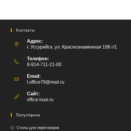
Контакты
Адрес:
г. Уссурийск, ул. Краснознаменная 198 г/1
Телефон:
8-914-711-21-00
Email:
l.office79@mail.ru
Откроется
в
вашем
Сайт:
приложении
office-luxe.ru
Популярное
Столы для переговоров