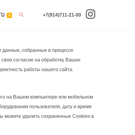
Переключить
+7(914)711-21-00
0
поиск
по
т данные, собранные в процессе
веб-
е свое согласие на обработку Ваших
сайту
рректность работы нашего сайта.
мого на Вашем компьютере или мобильном
борудовании пользователя, дату и время
ы можете удалить сохраненные Cookies в