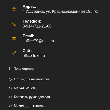
Адрес:
г. Уссурийск, ул. Краснознаменная 198 г/1
Телефон:
8-914-711-21-00
Email:
l.office79@mail.ru
Откроется
в
вашем
Сайт:
приложении
office-luxe.ru
Популярное
Столы для переговоров
Мягкая мебель
Кабинеты руководителя
Мебель для гостиниц