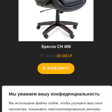
Кресло CH 408
Первоначальная
Текущая
56 000
₽
46 000
₽
цена
цена:
В КОРЗИНУ
составляла
46
56
000 ₽.
000 ₽.
Мы уважаем вашу конфиденциальность
Мы используем файлы cookie, чтобы улучшить ваш опыт
Мы В Соцсетях
просмотра, показывать персонализированную рекламу