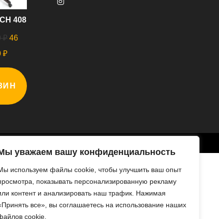
CH 408
Откроется
в
Первоначальная
0
₽
46
новой
цена
Текущая
0
₽
вкладке
составляла
цена:
В
56
46
ЗИН
000 ₽.
У
000 ₽.
Мы уважаем вашу конфиденциальность
Мы используем файлы cookie, чтобы улучшить ваш опыт
просмотра, показывать персонализированную рекламу
или контент и анализировать наш трафик. Нажимая
«Принять все», вы соглашаетесь на использование наших
файлов cookie.