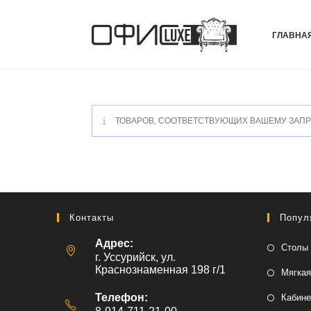
Перейти
к
ГЛАВНА
содержимому
ТОВАРОВ, СООТВЕТСТВУЮЩИХ ВАШЕМУ ЗАПР
Контакты
Попул
Адрес:
Столы 
г. Уссурийск, ул.
Краснознаменная 198 г/1
Мягкая
Телефон:
Кабине