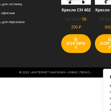
 для гостиниц
Кресло СН 402
Кресло 
а офисные
Первоначальная
59 100
₽
56
56 00
 для персонала
цена
Текущая
200
₽
00
составляла
цена:
В
59
56
КОРЗИН
КОР
100 ₽.
У
200 ₽.
© 2022 «ИНТЕРНЕТ МАГАЗИН «ОФИС ЛЮКС».