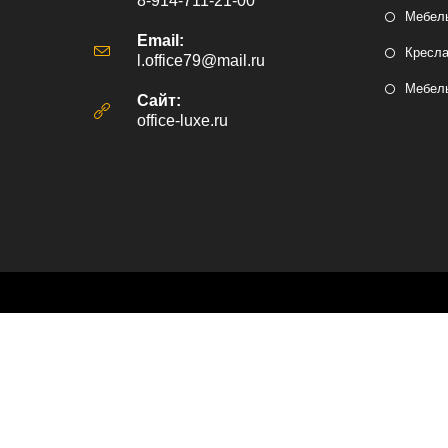
8-914-711-21-00
Мебель
Email:
Кресл
l.office79@mail.ru
Откроется
в
Мебель
вашем
Сайт:
приложении
office-luxe.ru