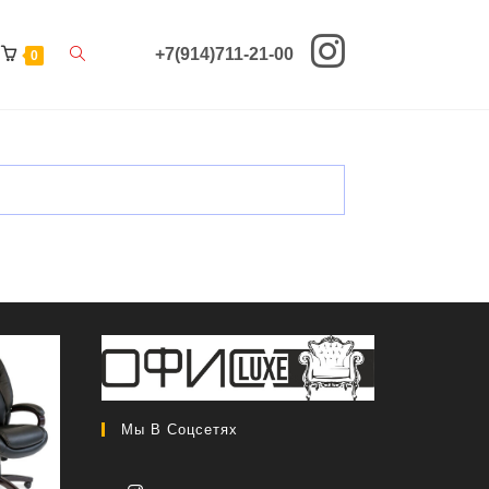
Переключить
+7(914)711-21-00
0
поиск
по
веб-
сайту
Мы В Соцсетях