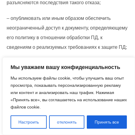
разъясняются последствия такого отказа;
– опубликовать или иным образом обеспечить
неограниченный доступ к документу, определяющему
его политику в отношении обработки ПД, к
сведениям о реализуемых требованиях к защите ПД;
– принимать необходимые правовые,
Мы уважаем вашу конфиденциальность
организационные и технические меры или
Мы используем файлы cookie, чтобы улучшить ваш опыт
обеспечивать их принятие для защиты ПД от
просмотра, показывать персонализированную рекламу
неправомерного или случайного доступа к ним,
или контент и анализировать наш трафик. Нажимая
«Принять все», вы соглашаетесь на использование наших
уничтожения, изменения, блокирования,
файлов cookie.
копирования, предоставления, распространения ПД,
1
а также от иных неправомерных действий в
Настроить
отклонять
Принять все
отношении ПД;