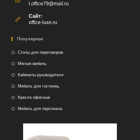
l.office79@mail.ru
Откроется
в
вашем
Сайт:
приложении
office-luxe.ru
Популярное
Столы для переговоров
Мягкая мебель
Кабинеты руководителя
Мебель для гостиниц
Кресла офисные
Мебель для персонала