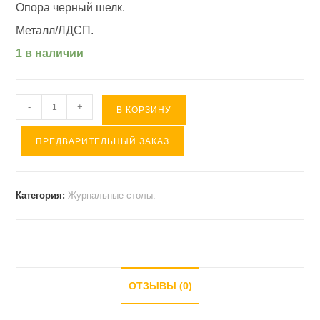
Опора черный шелк.
Металл/ЛДСП.
1 в наличии
Количество
-
+
В КОРЗИНУ
товара
ПРЕДВАРИТЕЛЬНЫЙ ЗАКАЗ
Журнальный
стол
"КАРОЛИНА"
Категория:
Журнальные столы.
(
1125*553*500
)
Бетон
Серый/
ОТЗЫВЫ (0)
Прозрачный.