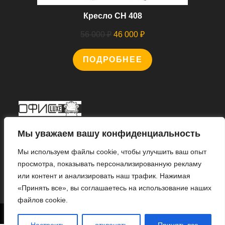
Кресло CH 408
Первоначальная
Текущая
56 000
₽
46 000
₽
цена
цена:
ПОДРОБНЕЕ
составляла
46
56
000 ₽.
000 ₽.
Мы В Соцсетях
Мы уважаем вашу конфиденциальность
Мы используем файлы cookie, чтобы улучшить ваш опыт
просмотра, показывать персонализированную рекламу
или контент и анализировать наш трафик. Нажимая
Откроется
«Принять все», вы соглашаетесь на использование наших
в
файлов cookie.
новой
1
© 2022 «ИНТЕРНЕТ МАГАЗИН «ОФИС ЛЮКС».
вкладке