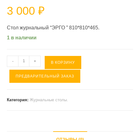
3 000
₽
Стол журнальный “ЭРГО ” 810*810*465.
1 в наличии
Количество
-
+
В КОРЗИНУ
товара
ПРЕДВАРИТЕЛЬНЫЙ ЗАКАЗ
Журнальный
стол
"ЭРГО
Категория:
Журнальные столы.
"
(
810*810*465
).
ОТЗЫВЫ (0)