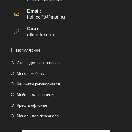
Email:
l.office79@mail.ru
Откроется
в
вашем
Сайт:
приложении
office-luxe.ru
Популярное
Столы для переговоров
Мягкая мебель
Кабинеты руководителя
Мебель для гостиниц
Кресла офисные
Мебель для персонала