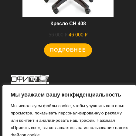
Кресло CH 408
Первоначальная
Текущая
56 000
₽
46 000
₽
цена
цена:
ПОДРОБНЕЕ
составляла
46
56
000 ₽.
000 ₽.
Мы В Соцсетях
Мы уважаем вашу конфиденциальность
Мы используем файлы cookie, чтобы улучшить ваш опыт
просмотра, показывать персонализированную рекламу
или контент и анализировать наш трафик. Нажимая
Откроется
«Принять все», вы соглашаетесь на использование наших
в
файлов cookie.