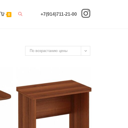
Переключить
+7(914)711-21-00
0
поиск
по
веб-
По возрастанию цены
сайту