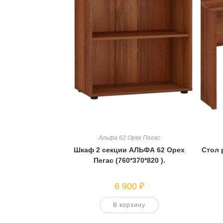
Альфа 62 Орех Пегас
Шкаф 2 секции АЛЬФА 62 Орех
Стол 
Пегас (760*370*820 ).
6 900
₽
В корзину