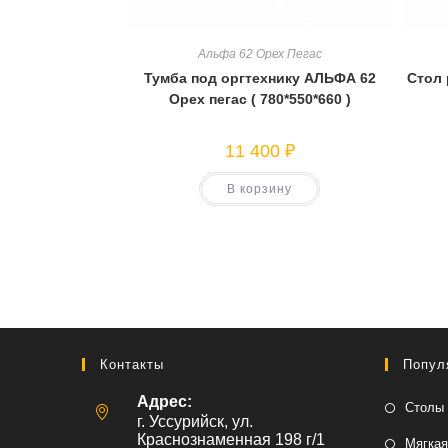
Альфа 62 Орех Пегас
Тумба под оргтехнику АЛЬФА 62
Стол 
Орех пегас ( 780*550*660 )
11 400
₽
В корзину
Контакты
Попул
Адрес:
Столы 
г. Уссурийск, ул.
Краснознаменная 198 г/1
Мягкая