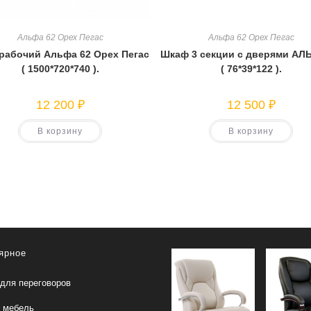
Альфа 62 Орех Пегас
Альфа 62 Орех Пегас
рабочий Альфа 62 Орех Пегас
Шкаф 3 секции с дверями АЛ
( 1500*720*740 ).
( 76*39*122 ).
12 200
₽
12 500
₽
В корзину
В корзину
ярное
для переговоров
 мебель