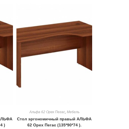
Альфа 62 Орех Пегас
,
Мебель
АЛЬФА
Стол эргономичный правый АЛЬФА
4 )
62 Орех Пегас (135*90*74 ).