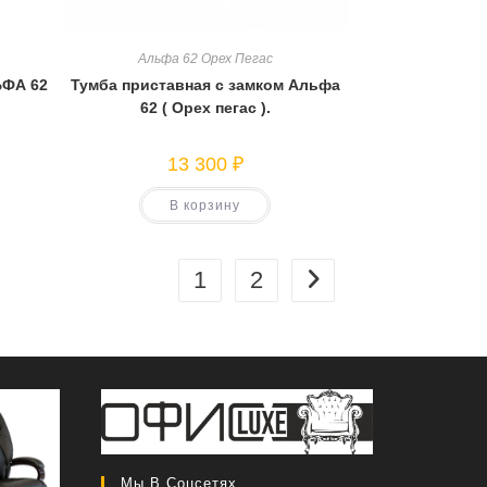
Альфа 62 Орех Пегас
ЬФА 62
Тумба приставная с замком Альфа
62 ( Орех пегас ).
13 300
₽
В корзину
1
2
Мы В Соцсетях