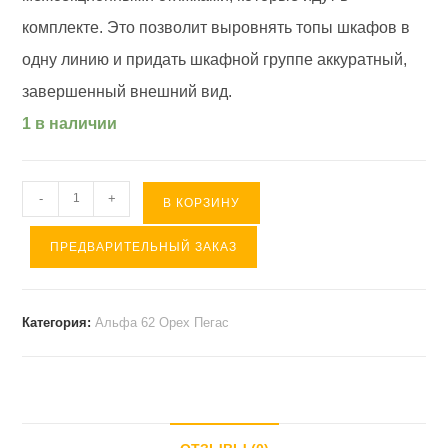
комплекте. Это позволит выровнять топы шкафов в
одну линию и придать шкафной группе аккуратный,
завершенный внешний вид.
1 в наличии
Количество
-
+
В КОРЗИНУ
товара
ПРЕДВАРИТЕЛЬНЫЙ ЗАКАЗ
Шкаф
3
секции
Категория:
Альфа 62 Орех Пегас
с
дверями
АЛЬФА
62
(