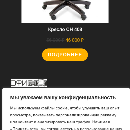
Кресло CH 408
Первоначальная
Текущая
56 000
₽
46 000
₽
цена
цена:
ПОДРОБНЕЕ
составляла
46
56
000 ₽.
000 ₽.
Мы В Соцсетях
Мы уважаем вашу конфиденциальность
Мы используем файлы cookie, чтобы улучшить ваш опыт
просмотра, показывать персонализированную рекламу
или контент и анализировать наш трафик. Нажимая
Откроется
«Принять все», вы соглашаетесь на использование наших