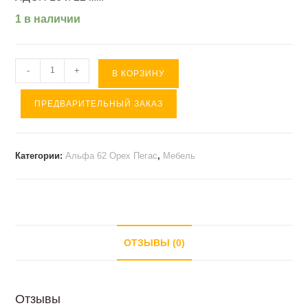
1 в наличии
Количество
-
+
В КОРЗИНУ
товара
ПРЕДВАРИТЕЛЬНЫЙ ЗАКАЗ
Стол
эргономичный
левый
Категории:
Альфа 62 Орех Пегас
,
Мебель
АЛЬФА
62
Орех
Пегас
(150*90/72*74
ОТЗЫВЫ (0)
).
Отзывы