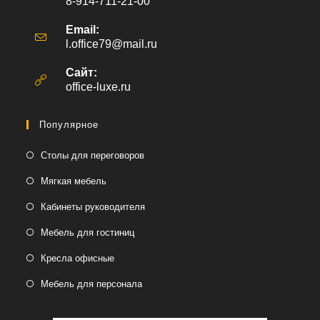
8-914-711-21-00
Email:
l.office79@mail.ru
Откроется
в
вашем
Сайт:
приложении
office-luxe.ru
Популярное
Столы для переговоров
Мягкая мебель
Кабинеты руководителя
Мебель для гостиниц
Кресла офисные
Мебель для персонала