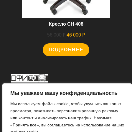
Кресло CH 408
Первоначальная
Текущая
56 000
₽
46 000
₽
цена
цена:
ПОДРОБНЕЕ
составляла
46
56
000 ₽.
000 ₽.
Мы В Соцсетях
Мы уважаем вашу конфиденциальность
Мы используем файлы cookie, чтобы улучшить ваш опыт
просмотра, показывать персонализированную рекламу
или контент и анализировать наш трафик. Нажимая
Откроется
«Принять все», вы соглашаетесь на использование наших
в