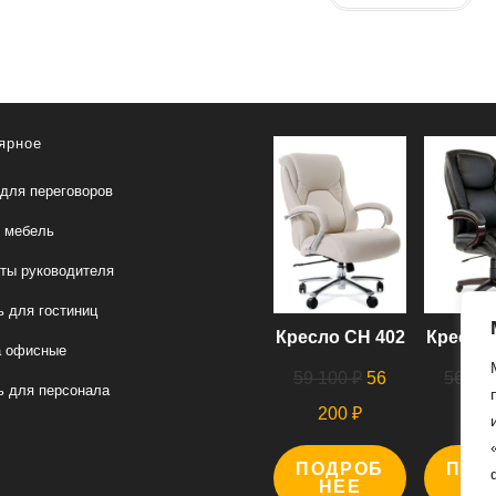
ярное
для переговоров
 мебель
ты руководителя
 для гостиниц
Кресло СН 402
Кресло 
а офисные
Первоначальная
59 100
₽
56
56 00
 для персонала
цена
Текущая
200
₽
00
составляла
цена:
ПОДРОБ
59
ПОД
56
НЕЕ
Н