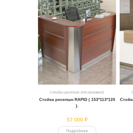
Стойки ресепшн для приемной
Стойка ресепшн RAPID ( 153*113*120
Стойка
).
57 000
₽
Подробнее