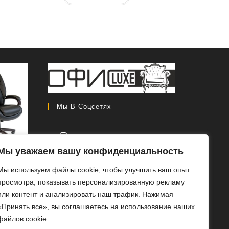
Мы В Соцсетях
Мы уважаем вашу конфиденциальность
CH 408
Откроется
Мы используем файлы cookie, чтобы улучшить ваш опыт
в
Первоначальная
0
₽
46
просмотра, показывать персонализированную рекламу
новой
цена
Текущая
0
₽
или контент и анализировать наш трафик. Нажимая
вкладке
составляла
цена:
«Принять все», вы соглашаетесь на использование наших
РОБ
56
46
файлов cookie.
ЕЕ