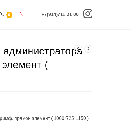
Переключить
+7(914)711-21-00
0
поиск
по
 администратора
веб-
сайту
 элемент (
.
имф, прямой элемент ( 1000*725*1150 ).