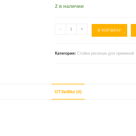
2 в наличии
Количество
-
+
В КОРЗИНУ
товара
Стойка
ресепшн
Категория:
Стойки ресепшн для приемной
администратора
Примф
,
прямой
ОТЗЫВЫ (0)
элемент
(
1000*725*1150
).