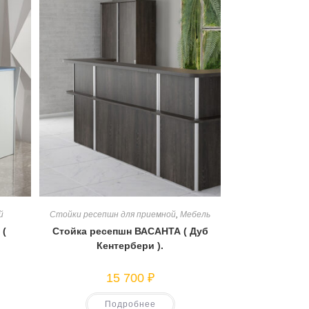
й
Стойки ресепшн для приемной
,
Мебель
 (
Стойка ресепшн ВАСАНТА ( Дуб
Кентербери ).
15 700
₽
Подробнее