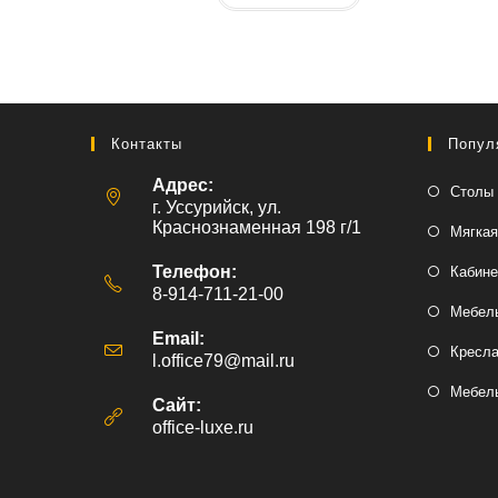
Контакты
Попул
Адрес:
Столы 
г. Уссурийск, ул.
Краснознаменная 198 г/1
Мягкая
Телефон:
Кабине
8-914-711-21-00
Мебель
Email:
Кресл
l.office79@mail.ru
Откроется
в
Мебель
вашем
Сайт:
приложении
office-luxe.ru