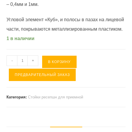
– 0,4мм и 1мм.
Угловой элемент «Куб», и полосы в пазах на лицевой
части, покрываются металлизированным пластиком.
1 в наличии
Количество
-
+
В КОРЗИНУ
товара
ПРЕДВАРИТЕЛЬНЫЙ ЗАКАЗ
Стойка
ресепшн
RAPID
Категория:
Стойки ресепшн для приемной
(
153*113*120
).