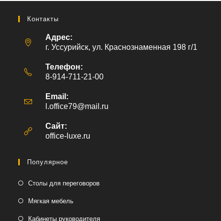
Контакты
Адрес:
г. Уссурийск, ул. Краснознаменная 198 г/1
Телефон:
8-914-711-21-00
Email:
l.office79@mail.ru
Откроется
в
вашем
Сайт:
приложении
office-luxe.ru
Популярное
Столы для переговоров
Мягкая мебель
Кабинеты руководителя