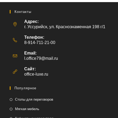
Контакты
Адрес:
г. Уссурийск, ул. Краснознаменная 198 г/1
Телефон:
8-914-711-21-00
Email:
l.office79@mail.ru
Откроется
в
вашем
Сайт:
приложении
office-luxe.ru
Популярное
Столы для переговоров
Мягкая мебель