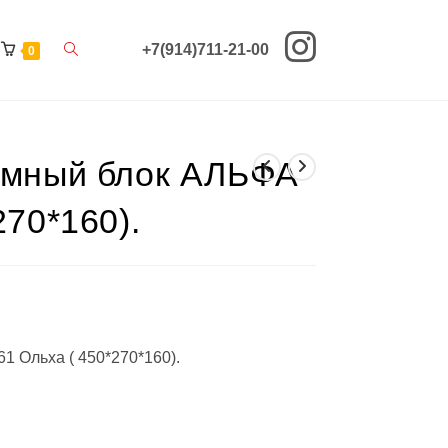
Переключить
+7(914)711-21-00
0
поиск
по
емный блок АЛЬФА
веб-
сайту
270*160).
1 Ольха ( 450*270*160).