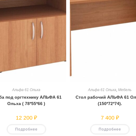
Альфа 61 Ольха
Альфа 61 Ольха
,
Мебель
ба под оргтехнику АЛЬФА 61
Стол рабочий АЛЬФА 61 О
Ольха ( 78*55*66 )
(150*72*74).
12 200
₽
7 400
₽
Подробнее
Подробнее