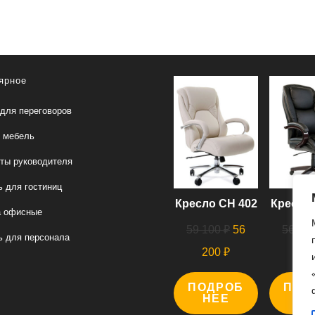
ярное
для переговоров
 мебель
ты руководителя
 для гостиниц
Кресло СН 402
Кресло 
а офисные
Первоначальная
59 100
₽
56
56 00
 для персонала
цена
Текущая
200
₽
00
составляла
цена:
ПОДРОБ
59
ПОД
56
НЕЕ
Н
100 ₽.
200 ₽.