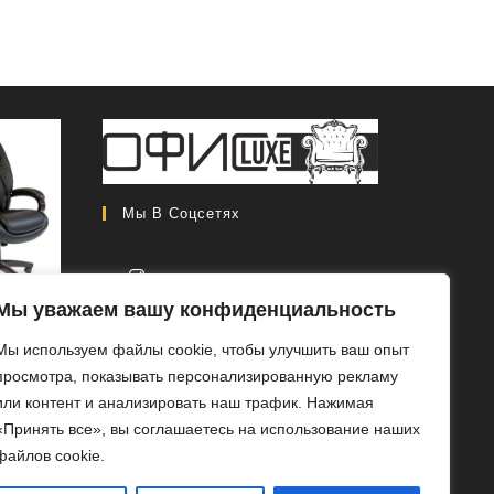
Мы В Соцсетях
Мы уважаем вашу конфиденциальность
CH 408
Откроется
Мы используем файлы cookie, чтобы улучшить ваш опыт
в
Первоначальная
0
₽
46
просмотра, показывать персонализированную рекламу
новой
цена
Текущая
0
₽
или контент и анализировать наш трафик. Нажимая
вкладке
составляла
цена:
«Принять все», вы соглашаетесь на использование наших
РОБ
56
46
файлов cookie.
ЕЕ
000 ₽.
000 ₽.