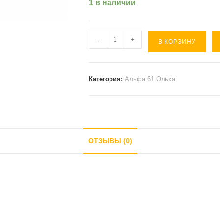
1 в наличии
Количество
-
+
В КОРЗИНУ
товара
Тумба
под
Категория:
Альфа 61 Ольха
системный
блок
АЛЬФА
61
ОТЗЫВЫ (0)
Ольха
(
450*270*160).