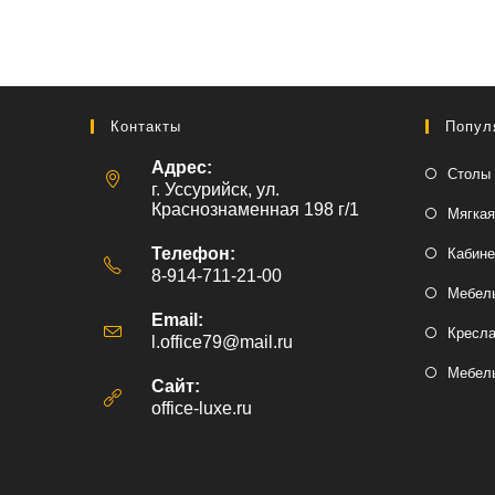
Контакты
Попул
Адрес:
Столы 
г. Уссурийск, ул.
Краснознаменная 198 г/1
Мягкая
Телефон:
Кабине
8-914-711-21-00
Мебель
Email:
Кресл
l.office79@mail.ru
Откроется
в
Мебель
вашем
Сайт:
приложении
office-luxe.ru