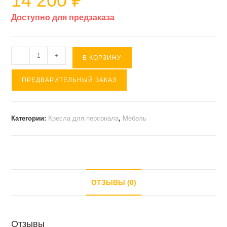
14 200
₽
Доступно для предзаказа
Количество
-
+
В КОРЗИНУ
товара
ПРЕДВАРИТЕЛЬНЫЙ ЗАКАЗ
ТЕТРИС
черное
оф.кресло
Категории:
Кресла для персонала
,
Мебель
ОТЗЫВЫ (0)
Отзывы