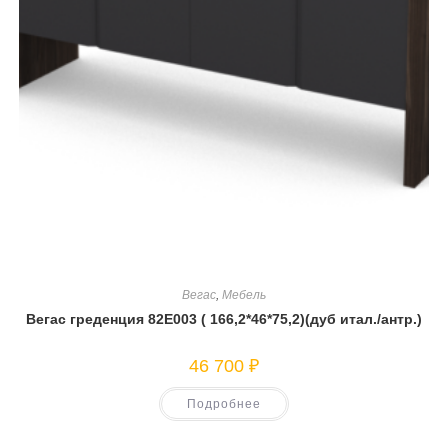
Вегас
,
Мебель
Вегас греденция 82Е003 ( 166,2*46*75,2)(дуб итал./антр.)
46 700
₽
Подробнее