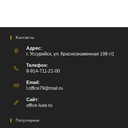
Контакты
Адрес:
г. Уссурийск, ул. Краснознаменная 198 г/1
Телефон:
8-914-711-21-00
Email:
l.office79@mail.ru
Откроется
в
вашем
Сайт:
приложении
office-luxe.ru
Популярное