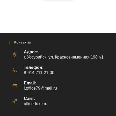
Контакты
Адрес:
г. Уссурийск, ул. Краснознаменная 198 г/1
Телефон:
8-914-711-21-00
Email:
l.office79@mail.ru
Откроется
в
вашем
Сайт:
приложении
office-luxe.ru