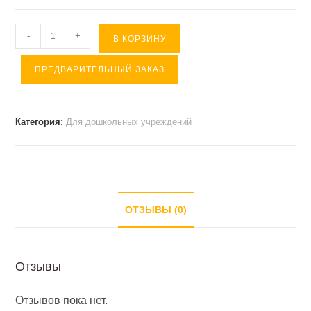
Количество
-
+
В КОРЗИНУ
товара
ПРЕДВАРИТЕЛЬНЫЙ ЗАКАЗ
Стол
детский
регулируемый
Категория:
Для дошкольных учреждений
РОМАШКА
ОТЗЫВЫ (0)
Отзывы
Отзывов пока нет.