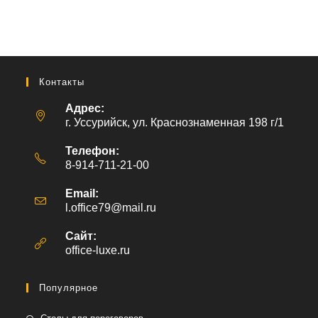
Контакты
Адрес:
г. Уссурийск, ул. Краснознаменная 198 г/1
Телефон:
8-914-711-21-00
Email:
l.office79@mail.ru
Откроется
в
вашем
Сайт:
приложении
office-luxe.ru
Популярное