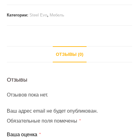
для
документов
Категории:
Steel Evo
,
Мебель
закр.
STEEL
EVO
Дуб
Темный
ОТЗЫВЫ (0)
/
белый
Отзывы
Отзывов пока нет.
Ваш адрес email не будет опубликован.
Обязательные поля помечены
*
Ваша оценка
*