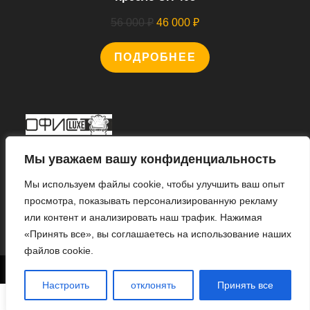
Первоначальная
Текущая
56 000
₽
46 000
₽
цена
цена:
ПОДРОБНЕЕ
составляла
46
56
000 ₽.
000 ₽.
Мы В Соцсетях
Мы уважаем вашу конфиденциальность
Мы используем файлы cookie, чтобы улучшить ваш опыт
просмотра, показывать персонализированную рекламу
или контент и анализировать наш трафик. Нажимая
Откроется
«Принять все», вы соглашаетесь на использование наших
в
файлов cookie.
новой
1
© 2022 «ИНТЕРНЕТ МАГАЗИН «ОФИС ЛЮКС».
вкладке
Настроить
отклонять
Принять все