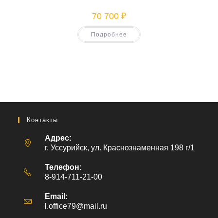
70 700
₽
Подробнее
Контакты
Адрес:
г. Уссурийск, ул. Краснознаменная 198 г/1
Телефон:
8-914-711-21-00
Email:
l.office79@mail.ru
Откроется
в