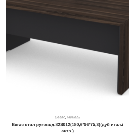
Вегас
,
Мебель
Вегас стол руковод.82S012(180,6*96*75,3)(дуб итал./
антр.)