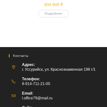
404 600
₽
Подробнее
Контакты
Адрес:
г. Уссурийск, ул. Краснознаменная 198 г/1
Телефон:
8-914-711-21-00
Email:
l.office79@mail.ru
Откроется
в
вашем