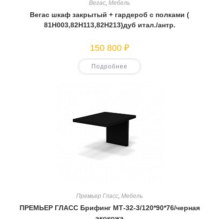
Вегас
,
Мебель
Вегас шкаф закрытый + гардероб с полками (
81Н003,82Н113,82Н213)дуб итал./антр.
150 800
₽
Подробнее
Премьер Гласс
,
Мебель
ПРЕМЬЕР ГЛАСС Брифинг МТ-32-3/120*90*76/черная
экокожа