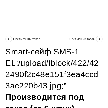
Предыдущий товар
Следующий товар
Smart-сейф SMS-1
EL;/upload/iblock/422/42
2490f2c48e151f3ea4ccd
3ac220b43.jpg;”
Производится под