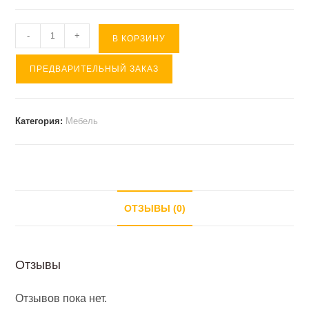
Количество
-
+
В КОРЗИНУ
товара
ПРЕДВАРИТЕЛЬНЫЙ ЗАКАЗ
Шкаф
для
документов
Категория:
Мебель
со
стеклом
ЦЕЗАРЬ
77*38*197
ОТЗЫВЫ (0)
Отзывы
Отзывов пока нет.