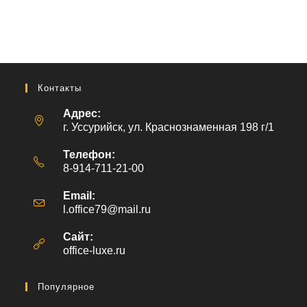
Контакты
Адрес:
г. Уссурийск, ул. Краснознаменная 198 г/1
Телефон:
8-914-711-21-00
Email:
l.office79@mail.ru
Откроется
в
вашем
Сайт:
приложении
office-luxe.ru
Популярное