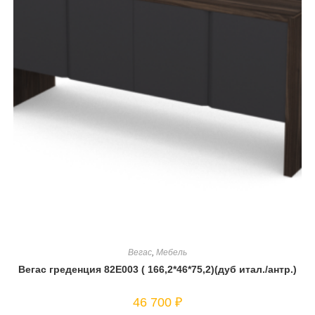
Вегас
,
Мебель
Вегас греденция 82Е003 ( 166,2*46*75,2)(дуб итал./антр.)
46 700
₽