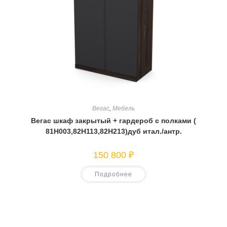
Вегас
,
Мебель
Вегас шкаф закрытый + гардероб с полками (
81Н003,82Н113,82Н213)дуб итал./антр.
150 800
₽
Подробнее