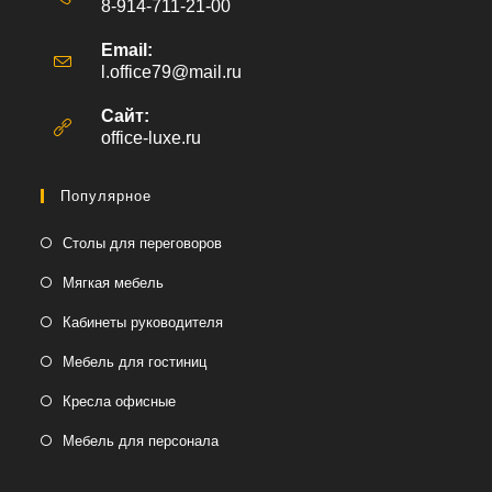
8-914-711-21-00
Email:
l.office79@mail.ru
Откроется
в
вашем
Сайт:
приложении
office-luxe.ru
Популярное
Столы для переговоров
Мягкая мебель
Кабинеты руководителя
Мебель для гостиниц
Кресла офисные
Мебель для персонала