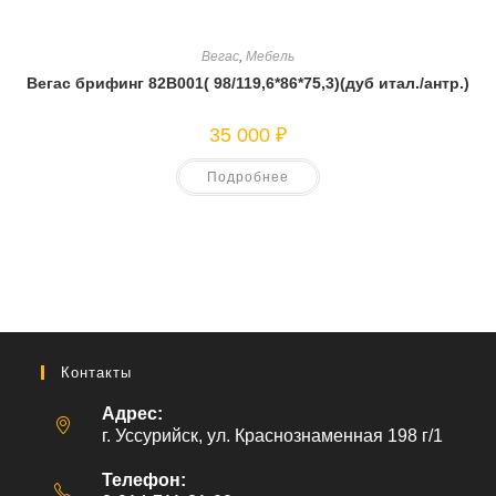
Вегас
,
Мебель
Вегас брифинг 82В001( 98/119,6*86*75,3)(дуб итал./антр.)
35 000
₽
Подробнее
Контакты
Адрес:
г. Уссурийск, ул. Краснознаменная 198 г/1
Телефон: