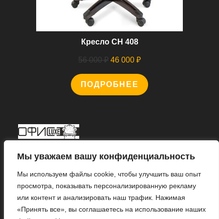
Кресло CH 408
Первоначальная
Текущая
56 000
₽
46 000
₽
цена
цена:
ПОДРОБНЕЕ
составляла
46
56
000 ₽.
000 ₽.
Мы В Соцсетях
Мы уважаем вашу конфиденциальность
Мы используем файлы cookie, чтобы улучшить ваш опыт
просмотра, показывать персонализированную рекламу
или контент и анализировать наш трафик. Нажимая
Откроется
«Принять все», вы соглашаетесь на использование наших
в