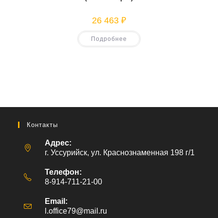
26 463
₽
Подробнее
Контакты
Адрес:
г. Уссурийск, ул. Краснознаменная 198 г/1
Телефон:
8-914-711-21-00
Email:
l.office79@mail.ru
Откроется