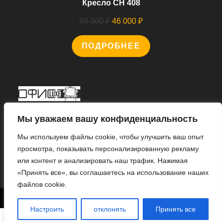
Кресло CH 408
Первоначальная
Текущая
56 000
₽
46 000
₽
цена
цена:
ПОДРОБНЕЕ
составляла
46
56
000 ₽.
000 ₽.
Мы В Соцсетях
Мы уважаем вашу конфиденциальность
Мы используем файлы cookie, чтобы улучшить ваш опыт
просмотра, показывать персонализированную рекламу
или контент и анализировать наш трафик. Нажимая
Откроется
«Принять все», вы соглашаетесь на использование наших
в
файлов cookie.
новой
1
© 2022 «ИНТЕРНЕТ МАГАЗИН «ОФИС ЛЮКС».
вкладке
Настроить
отклонять
Принять все