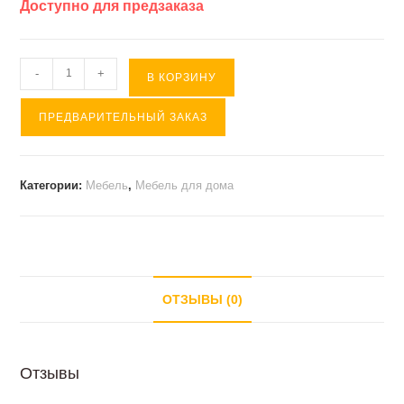
Доступно для предзаказа
Количество
-
+
В КОРЗИНУ
товара
ПРЕДВАРИТЕЛЬНЫЙ ЗАКАЗ
Модульная
подвесная
стенка
Категории:
Мебель
,
Мебель для дома
СИЛЬВИЯ
ОТЗЫВЫ (0)
Отзывы