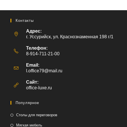
Контакты
Адрес:
г. Уссурийск, ул. Краснознаменная 198 г/1
Телефон:
8-914-711-21-00
Email:
l.office79@mail.ru
Откроется
в
вашем
Сайт:
приложении
office-luxe.ru
Популярное
Столы для переговоров
Мягкая мебель