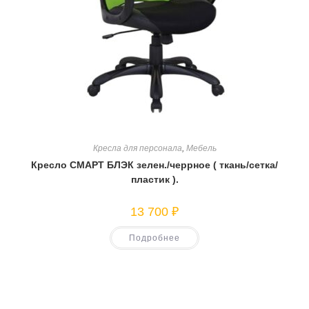
Кресла для персонала
,
Мебель
Кресло СМАРТ БЛЭК зелен./черрное ( ткань/сетка/
пластик ).
13 700
₽
Подробнее