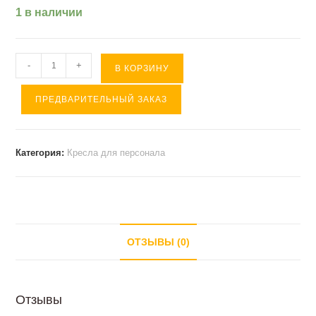
1 в наличии
Количество
-
+
В КОРЗИНУ
товара
ПРЕДВАРИТЕЛЬНЫЙ ЗАКАЗ
Кресло
SPARK
(
Категория:
Кресла для персонала
флок
/
пластик
)
коричневый
ОТЗЫВЫ (0)
Отзывы