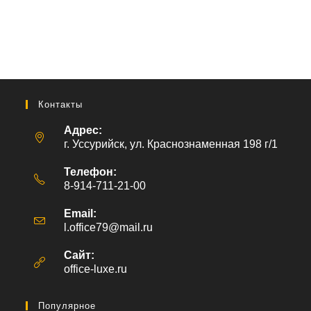
Контакты
Адрес:
г. Уссурийск, ул. Краснознаменная 198 г/1
Телефон:
8-914-711-21-00
Email:
l.office79@mail.ru
Откроется
в
вашем
Сайт:
приложении
office-luxe.ru
Популярное