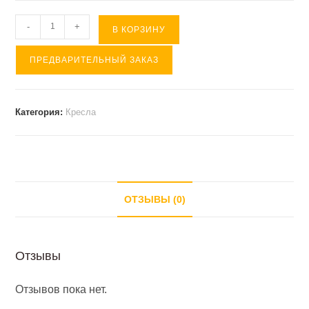
Количество
-
+
В КОРЗИНУ
товара
ПРЕДВАРИТЕЛЬНЫЙ ЗАКАЗ
Кресло-
кровать
ЮНОСТЬ
Категория:
Кресла
(
ткань
коричневая
).
ОТЗЫВЫ (0)
Отзывы
Отзывов пока нет.