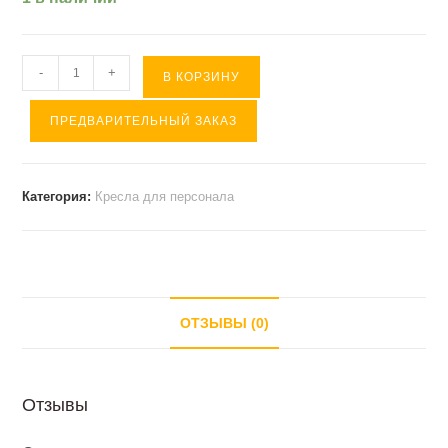
Количество
-
+
В КОРЗИНУ
товара
ПРЕДВАРИТЕЛЬНЫЙ ЗАКАЗ
Кресло
CH
615
Категория:
Кресла для персонала
ОТЗЫВЫ (0)
Отзывы