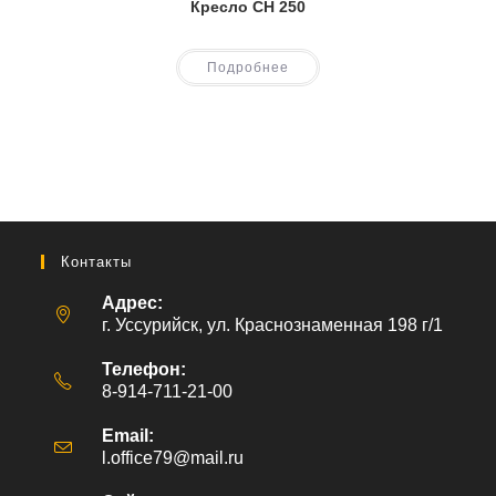
Кресло CH 250
Подробнее
Контакты
Адрес:
г. Уссурийск, ул. Краснознаменная 198 г/1
Телефон:
8-914-711-21-00
Email:
l.office79@mail.ru
Откроется
в