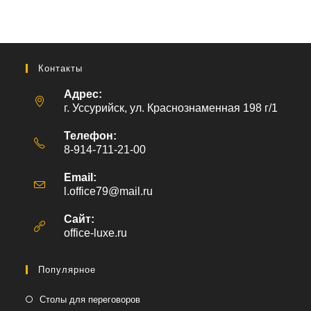
Контакты
Адрес:
г. Уссурийск, ул. Краснознаменная 198 г/1
Телефон:
8-914-711-21-00
Email:
l.office79@mail.ru
Откроется
в
вашем
Сайт:
приложении
office-luxe.ru
Популярное
Столы для переговоров