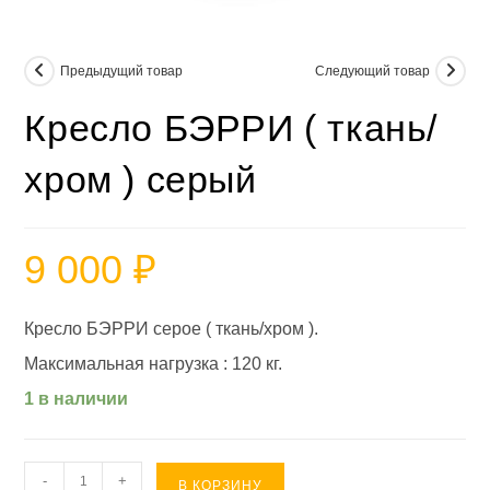
Предыдущий товар
Следующий товар
Кресло БЭРРИ ( ткань/
хром ) серый
9 000
₽
Кресло БЭРРИ серое ( ткань/хром ).
Максимальная нагрузка : 120 кг.
1 в наличии
Количество
-
+
В КОРЗИНУ