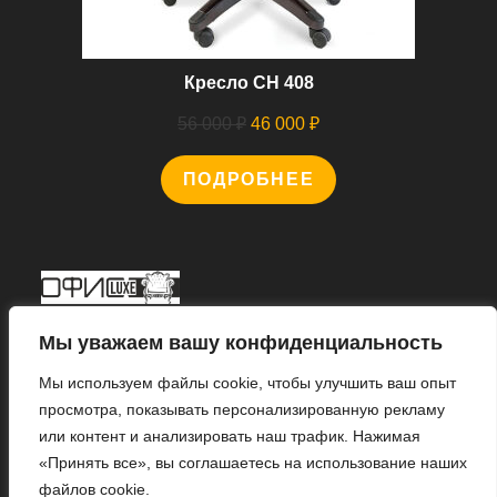
Кресло CH 408
Первоначальная
Текущая
56 000
₽
46 000
₽
цена
цена:
ПОДРОБНЕЕ
составляла
46
56
000 ₽.
000 ₽.
Мы В Соцсетях
Мы уважаем вашу конфиденциальность
Мы используем файлы cookie, чтобы улучшить ваш опыт
просмотра, показывать персонализированную рекламу
или контент и анализировать наш трафик. Нажимая
Откроется
«Принять все», вы соглашаетесь на использование наших
в
файлов cookie.