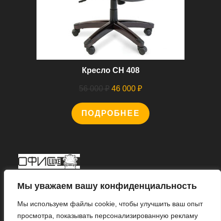
Кресло CH 408
Первоначальная
Текущая
56 000
₽
46 000
₽
цена
цена:
ПОДРОБНЕЕ
составляла
46
56
000 ₽.
000 ₽.
Мы В Соцсетях
Мы уважаем вашу конфиденциальность
Мы используем файлы cookie, чтобы улучшить ваш опыт
просмотра, показывать персонализированную рекламу