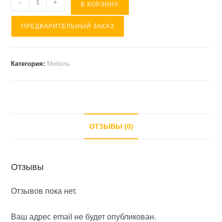
Количество
-
+
В КОРЗИНУ
товара
ПРЕДВАРИТЕЛЬНЫЙ ЗАКАЗ
Кабинет
ПРЕСТИЖ
(
Категория:
Мебель
стол
руковод.
)
ОТЗЫВЫ (0)
Отзывы
Отзывов пока нет.
Ваш адрес email не будет опубликован.