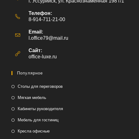
г. Уссурийск, ул. Краснознаменная 198 г/1
Телефон:
8-914-711-21-00
Email:
l.office79@mail.ru
Откроется
в
вашем
Сайт:
приложении
office-luxe.ru
Популярное
Столы для переговоров
Мягкая мебель
Кабинеты руководителя
Мебель для гостиниц
Кресла офисные