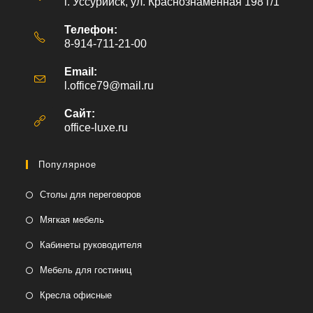
г. Уссурийск, ул. Краснознаменная 198 г/1
Телефон:
8-914-711-21-00
Email:
l.office79@mail.ru
Откроется
в
вашем
Сайт:
приложении
office-luxe.ru
Популярное
Столы для переговоров
Мягкая мебель
Кабинеты руководителя
Мебель для гостиниц
Кресла офисные