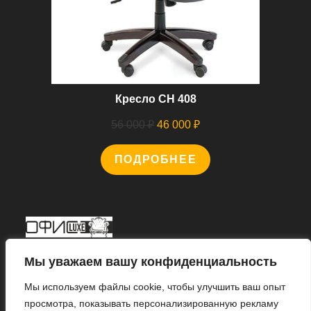
Кресло CH 408
Первоначальная
Текущая
56 000
₽
46 000
₽
цена
цена:
ПОДРОБНЕЕ
составляла
46
56
000 ₽.
000 ₽.
Мы В Соцсетях
Мы уважаем вашу конфиденциальность
Мы используем файлы cookie, чтобы улучшить ваш опыт
просмотра, показывать персонализированную рекламу