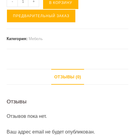
Количество
-
+
В КОРЗИНУ
товара
ПРЕДВАРИТЕЛЬНЫЙ ЗАКАЗ
ЮПИТЕР
бордовый
оф.кресло
Категория:
Мебель
ткань
ОТЗЫВЫ (0)
Отзывы
Отзывов пока нет.
Ваш адрес email не будет опубликован.