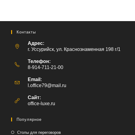
Контакты
Адрес:
г. Уссурийск, ул. Краснознаменная 198 г/1
Телефон:
8-914-711-21-00
Email:
l.office79@mail.ru
Откроется
в
вашем
Сайт:
приложении
office-luxe.ru
Популярное
Столы для переговоров