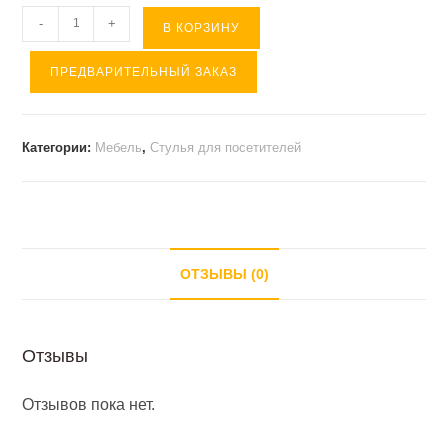
Количество
-
+
В КОРЗИНУ
товара
ПРЕДВАРИТЕЛЬНЫЙ ЗАКАЗ
Стул
ИСО
хром
Категории:
Мебель
,
Стулья для посетителей
(
экокожа
)
черный
ОТЗЫВЫ (0)
Отзывы
Отзывов пока нет.