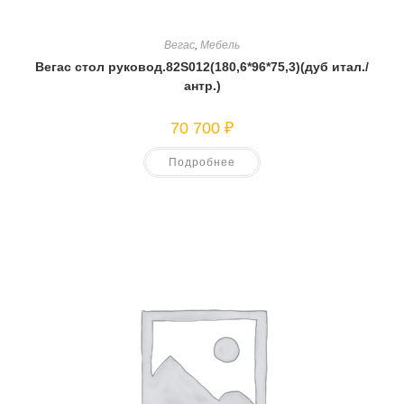
Вегас
,
Мебель
Вегас стол руковод.82S012(180,6*96*75,3)(дуб итал./
антр.)
70 700
₽
Подробнее