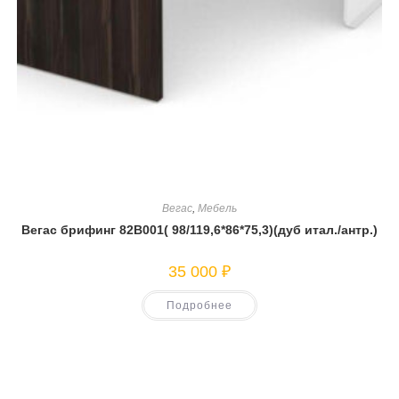
Вегас
,
Мебель
Вегас брифинг 82В001( 98/119,6*86*75,3)(дуб итал./антр.)
35 000
₽
Подробнее