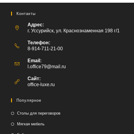
Контакты
Адрес:
г. Уссурийск, ул. Краснознаменная 198 г/1
Телефон:
8-914-711-21-00
Email:
l.office79@mail.ru
Откроется
в
вашем
Сайт:
приложении
office-luxe.ru
Популярное
Столы для переговоров
Мягкая мебель