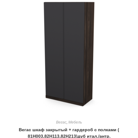
Вегас
,
Мебель
Вегас шкаф закрытый + гардероб с полками (
81Н003,82Н113,82Н213)дуб итал./антр.