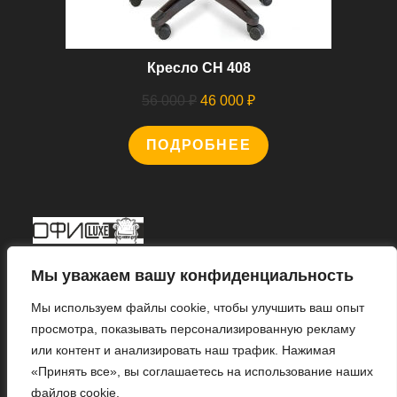
Кресло CH 408
Первоначальная
Текущая
56 000
₽
46 000
₽
цена
цена:
ПОДРОБНЕЕ
составляла
46
56
000 ₽.
000 ₽.
Мы В Соцсетях
Мы уважаем вашу конфиденциальность
Мы используем файлы cookie, чтобы улучшить ваш опыт
просмотра, показывать персонализированную рекламу
или контент и анализировать наш трафик. Нажимая
Откроется
«Принять все», вы соглашаетесь на использование наших
в
файлов cookie.