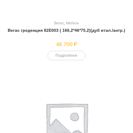
Вегас
,
Мебель
Вегас греденция 82Е003 ( 166,2*46*75,2)(дуб итал./антр.)
46 700
₽
Подробнее