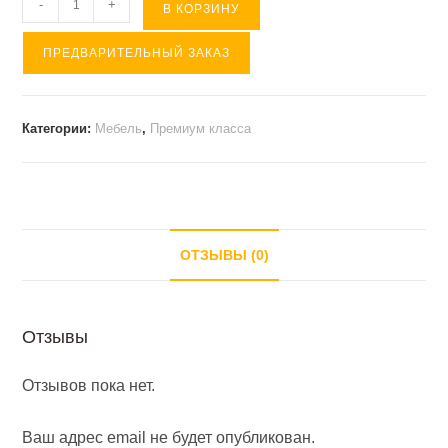
Количество
-
+
В КОРЗИНУ
товара
ПРЕДВАРИТЕЛЬНЫЙ ЗАКАЗ
ФОРУМ
орех
артемида
Категории:
Мебель
,
Премиум класса
стол
приставной
правый
ОТЗЫВЫ (0)
Отзывы
Отзывов пока нет.
Ваш адрес email не будет опубликован.