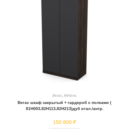
Вегас
,
Мебель
Вегас шкаф закрытый + гардероб с полками (
81Н003,82Н113,82Н213)дуб итал./антр.
150 800
₽