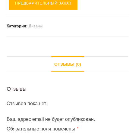
ПРЕДВАРИТЕЛЬНЫЙ ЗАКАЗ
Диван
ОФИС
2-
Категория:
Диваны
х
местный
(
1370*660*770
)
ОТЗЫВЫ (0)
экокожа
Отзывы
Отзывов пока нет.
Ваш адрес email не будет опубликован.
Обязательные поля помечены
*