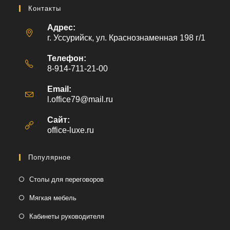
Контакты
Адрес:
г. Уссурийск, ул. Краснознаменная 198 г/1
Телефон:
8-914-711-21-00
Email:
l.office79@mail.ru
Откроется
в
вашем
Сайт:
приложении
office-luxe.ru
Популярное
Столы для переговоров
Мягкая мебель
Кабинеты руководителя