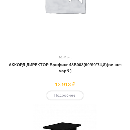
Мебель
АККОРД ДИРЕКТОР Брифинг 48В003(90*90*74,8)(вишня
марб.)
13 913
₽
Подробнее