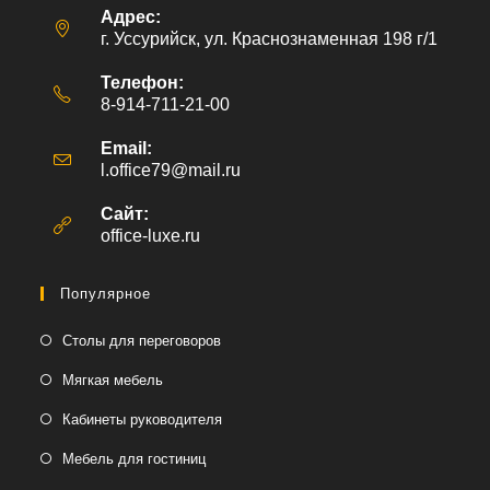
Адрес:
г. Уссурийск, ул. Краснознаменная 198 г/1
Телефон:
8-914-711-21-00
Email:
l.office79@mail.ru
Откроется
в
вашем
Сайт:
приложении
office-luxe.ru
Популярное
Столы для переговоров
Мягкая мебель
Кабинеты руководителя
Мебель для гостиниц