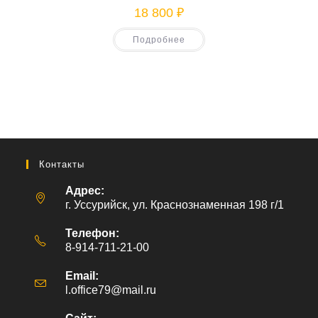
18 800
₽
Подробнее
Контакты
Адрес:
г. Уссурийск, ул. Краснознаменная 198 г/1
Телефон:
8-914-711-21-00
Email:
l.office79@mail.ru
Откроется
в
вашем