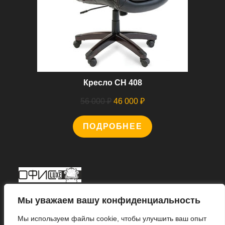
Кресло CH 408
Первоначальная
Текущая
56 000
₽
46 000
₽
цена
цена:
ПОДРОБНЕЕ
составляла
46
56
000 ₽.
000 ₽.
Мы В Соцсетях
Мы уважаем вашу конфиденциальность
Мы используем файлы cookie, чтобы улучшить ваш опыт