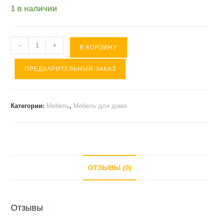
1 в наличии
Количество
-
+
В КОРЗИНУ
товара
ПРЕДВАРИТЕЛЬНЫЙ ЗАКАЗ
Встраиваемая
СВЧ
EVELUX
Категории:
Мебель
,
Мебель для дома
(
белая
)
ОТЗЫВЫ (0)
Отзывы