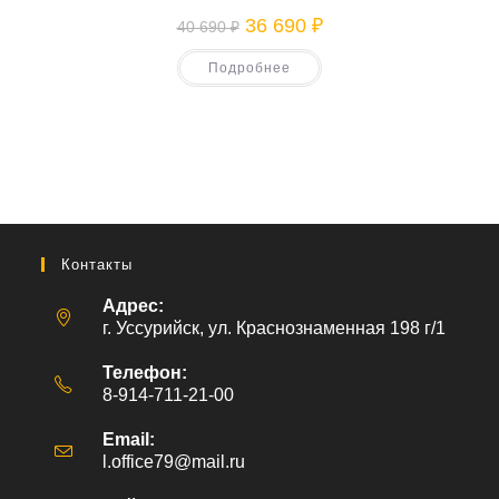
Первоначальная
Текущая
36 690
₽
40 690
₽
цена
цена:
составляла
36
Подробнее
40
690 ₽.
690 ₽.
Контакты
Адрес:
г. Уссурийск, ул. Краснознаменная 198 г/1
Телефон:
8-914-711-21-00
Email:
l.office79@mail.ru
Откроется
в