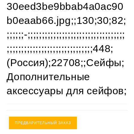
30eed3be9bbab4a0ac90
b0eaab66.jpg;;130;30;82;
;;;;;;-;;;;;;;;;;;;;;;;;;;;;;;;;;;;;;;;;;
;;;;;;;;;;;;;;;;;;;;;;;;;;;;;;448;
(Россия);22708;;Сейфы;
Дополнительные
аксессуары для сейфов;
ПРЕДВАРИТЕЛЬНЫЙ ЗАКАЗ