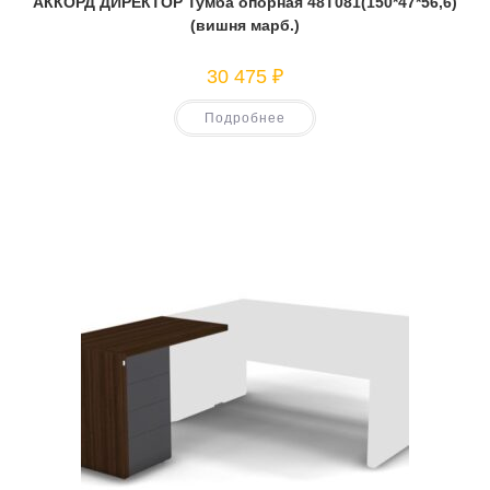
АККОРД ДИРЕКТОР Тумба опорная 48Т081(150*47*56,6)
(вишня марб.)
30 475
₽
Подробнее