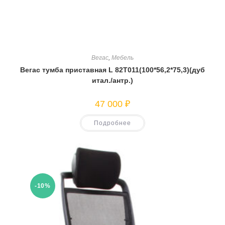
Вегас
,
Мебель
Вегас тумба приставная L 82T011(100*56,2*75,3)(дуб
итал./антр.)
47 000
₽
Подробнее
-10%