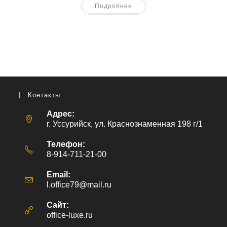
Подробнее
Контакты
Адрес:
г. Уссурийск, ул. Краснознаменная 198 г/1
Телефон:
8-914-711-21-00
Email:
l.office79@mail.ru
Откроется
в
вашем
Сайт:
приложении
office-luxe.ru