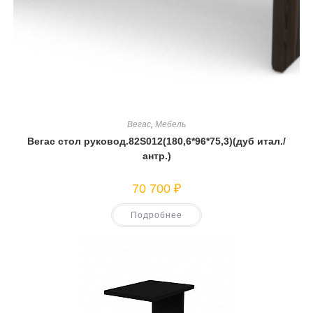
Вегас
,
Мебель
Вегас стол руковод.82S012(180,6*96*75,3)(дуб итал./
антр.)
70 700
₽
Подробнее