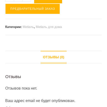
товара
ПРЕДВАРИТЕЛЬНЫЙ ЗАКАЗ
Тумба
под
обувь
Категории:
Мебель
,
Мебель для дома
(1055*355*510
)
Ясень
темный
ОТЗЫВЫ (0)
Отзывы
Отзывов пока нет.
Ваш адрес email не будет опубликован.