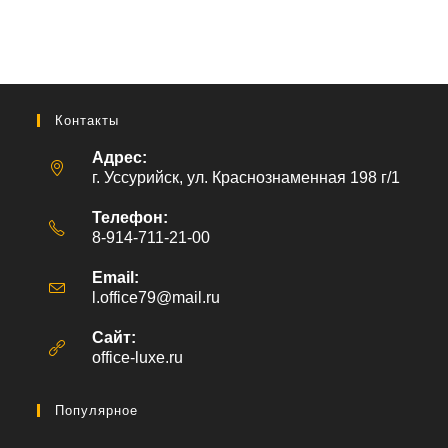
Контакты
Адрес:
г. Уссурийск, ул. Краснознаменная 198 г/1
Телефон:
8-914-711-21-00
Email:
l.office79@mail.ru
Откроется
в
вашем
Сайт:
приложении
office-luxe.ru
Популярное