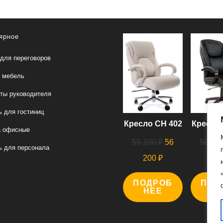
ярное
для переговоров
 мебель
ты руководителя
 для гостиниц
Кресло СН 402
Кресло 
а офисные
Первоначальная
59 100
₽
56
56 00
 для персонала
цена
Текущая
200
₽
00
составляла
цена:
ПОДРОБ
59
ПОД
56
НЕЕ
Н
100 ₽.
200 ₽.