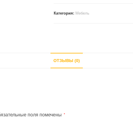
Тумба
многофункциональная
Категория:
Мебель
ЦЕЗАРЬ
120*45*86
ОТЗЫВЫ (0)
язательные поля помечены
*