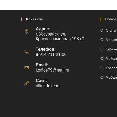
Контакты
Попул
Адрес:
Столы 
г. Уссурийск, ул.
Краснознаменная 198 г/1
Мягкая
Телефон:
Кабине
8-914-711-21-00
Мебель
Email:
Кресл
l.office79@mail.ru
Откроется
в
Мебель
вашем
Сайт:
приложении
office-luxe.ru