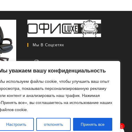
Мы В Соцсетях
Мы уважаем вашу конфиденциальность
CH 408
Откроется
Мы используем файлы cookie, чтобы улучшить ваш опыт
в
Первоначальная
0
₽
46
просмотра, показывать персонализированную рекламу
новой
цена
Текущая
0
₽
или контент и анализировать наш трафик. Нажимая
вкладке
составляла
цена:
«Принять все», вы соглашаетесь на использование наших
РОБ
56
46
файлов cookie.
ЕЕ
000 ₽.
000 ₽.
Настроить
отклонять
Принять все
1