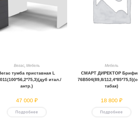
Вегас
,
Мебель
Мебель
Вегас тумба приставная L
СМАРТ ДИРЕКТОР Брифи
011(100*56,2*75,3)(дуб итал./
76В504(89,8/112,4*85*75,5)(
антр.)
табак)
47 000
₽
18 800
₽
Подробнее
Подробнее