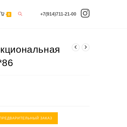
Переключить
+7(914)711-21-00
0
поиск
по
нкциональная
веб-
сайту
*86
ПРЕДВАРИТЕЛЬНЫЙ ЗАКАЗ