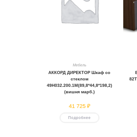
Мебель
АККОРД ДИРЕКТОР Шкаф со
стеклом
82T
49Н032.200.1М(89,8*44,8*198,2)
(вишня марб.)
41 725
₽
Подробнее