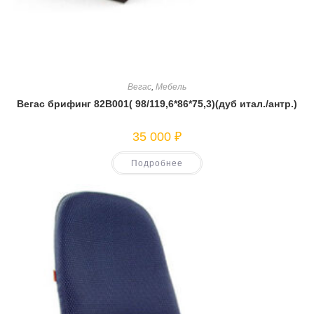
Вегас
,
Мебель
Вегас брифинг 82В001( 98/119,6*86*75,3)(дуб итал./антр.)
35 000
₽
Подробнее