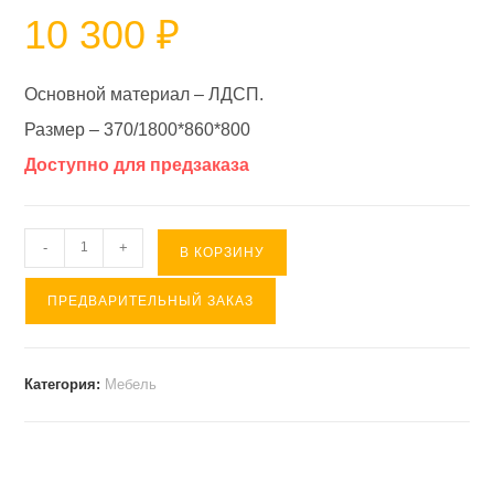
10 300
₽
Основной материал – ЛДСП.
Размер – 370/1800*860*800
Доступно для предзаказа
Количество
-
+
В КОРЗИНУ
товара
ПРЕДВАРИТЕЛЬНЫЙ ЗАКАЗ
Стол
тумба(книжка)
№14,
Категория:
Мебель
ясень
шимо
светлый