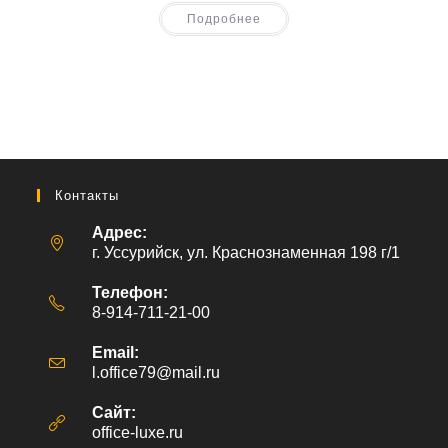
Подробнее
Контакты
Адрес:
г. Уссурийск, ул. Краснознаменная 198 г/1
Телефон:
8-914-711-21-00
Email:
l.office79@mail.ru
Откроется
в
вашем
Сайт:
приложении
office-luxe.ru