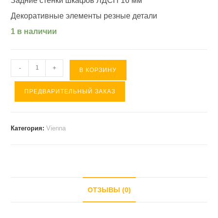
Задние стенки шкафов ЛДСП 16 мм
Декоративные элементы резные детали
1 в наличии
Количество
-
+
В КОРЗИНУ
товара
ПРЕДВАРИТЕЛЬНЫЙ ЗАКАЗ
Стол
переговоров
Vienna
Категория:
Vienna
орех
(
2800*900*780
)
ОТЗЫВЫ (0)