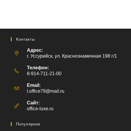
Контакты
Адрес:
г. Уссурийск, ул. Краснознаменная 198 г/1
Телефон:
8-914-711-21-00
Email:
l.office79@mail.ru
Откроется
в
вашем
Сайт:
приложении
office-luxe.ru
Популярное