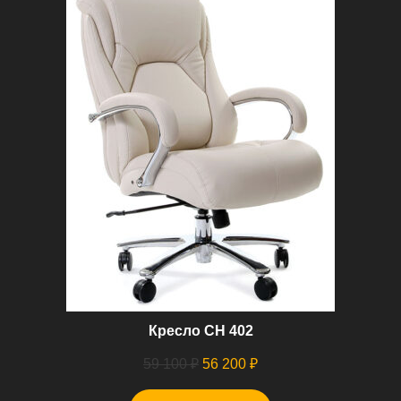
Кресло СН 402
Первоначальная
Текущая
59 100
₽
56 200
₽
цена
цена: