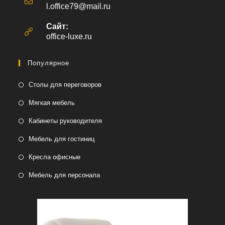
l.office79@mail.ru
Откроется
в
вашем
Сайт:
приложении
office-luxe.ru
Популярное
Столы для переговоров
Мягкая мебель
Кабинеты руководителя
Мебель для гостиниц
Кресла офисные
Мебель для персонала