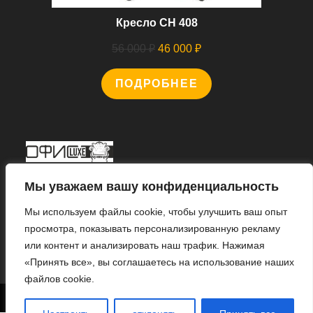
Кресло CH 408
Первоначальная
Текущая
56 000
₽
46 000
₽
цена
цена:
ПОДРОБНЕЕ
составляла
46
56
000 ₽.
000 ₽.
Мы В Соцсетях
Мы уважаем вашу конфиденциальность
Мы используем файлы cookie, чтобы улучшить ваш опыт
просмотра, показывать персонализированную рекламу
или контент и анализировать наш трафик. Нажимая
Откроется
«Принять все», вы соглашаетесь на использование наших
в
файлов cookie.
новой
1
© 2022 «ИНТЕРНЕТ МАГАЗИН «ОФИС ЛЮКС».
вкладке