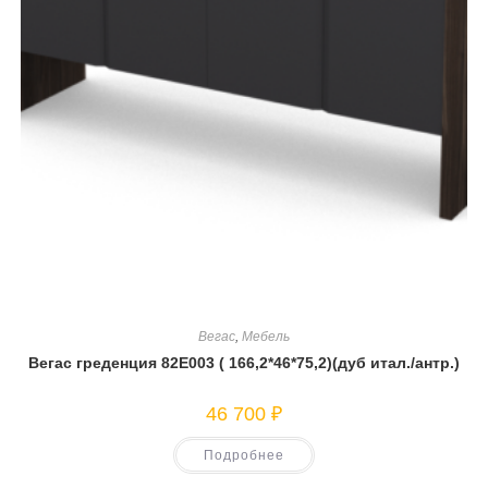
Вегас
,
Мебель
Вегас греденция 82Е003 ( 166,2*46*75,2)(дуб итал./антр.)
46 700
₽
Подробнее