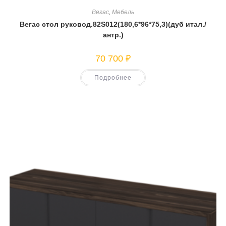
Вегас
,
Мебель
Вегас стол руковод.82S012(180,6*96*75,3)(дуб итал./
антр.)
70 700
₽
Подробнее