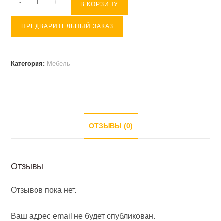
Количество
-
+
В КОРЗИНУ
товара
ПРЕДВАРИТЕЛЬНЫЙ ЗАКАЗ
СТОЛ
из
прозрачной
Категория:
Мебель
смолы
ОТЗЫВЫ (0)
Отзывы
Отзывов пока нет.
Ваш адрес email не будет опубликован.