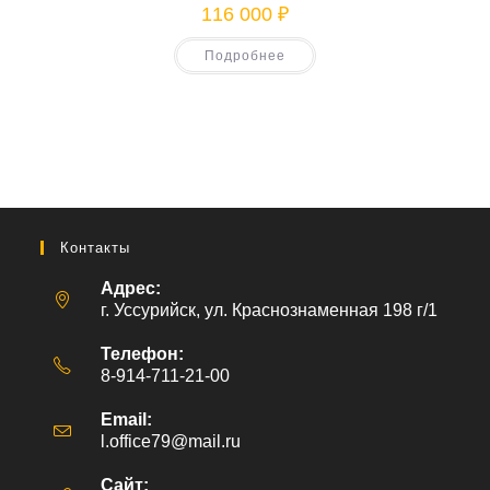
116 000
₽
Подробнее
Контакты
Адрес:
г. Уссурийск, ул. Краснознаменная 198 г/1
Телефон:
8-914-711-21-00
Email:
l.office79@mail.ru
Откроется
в
вашем
Сайт: