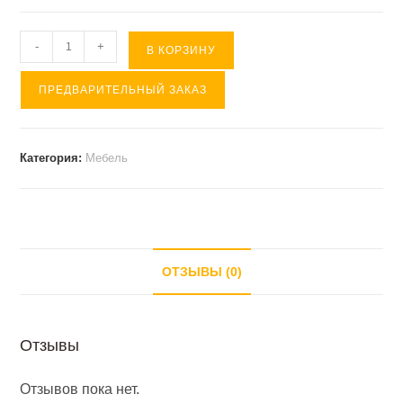
Количество
-
+
В КОРЗИНУ
товара
ПРЕДВАРИТЕЛЬНЫЙ ЗАКАЗ
Слав.Стол..Шкаф-
колонка
(
Категория:
Мебель
дуб
сонома
светлый
)
ОТЗЫВЫ (0)
Отзывы
Отзывов пока нет.