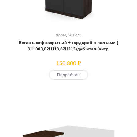
Вегас
,
Мебель
Вегас шкаф закрытый + гардероб с полками (
81Н003,82Н113,82Н213)дуб итал./антр.
150 800
₽
Подробнее