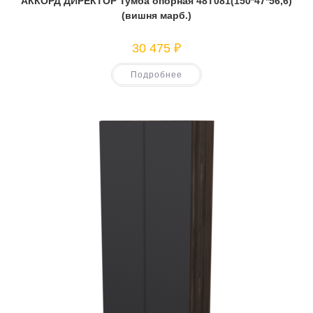
АККОРД ДИРЕКТОР Тумба опорная 48Т081(150*47*56,6)
(вишня марб.)
30 475
₽
Подробнее