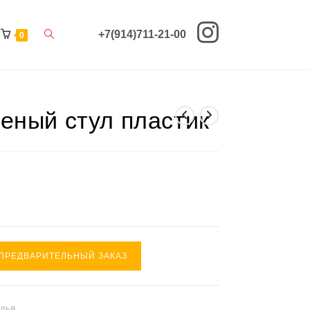
Переключить
+7(914)711-21-00
0
поиск
по
ный стул пластик
веб-
сайту
ПРЕДВАРИТЕЛЬНЫЙ ЗАКАЗ
улья