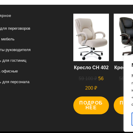
ярное
для переговоров
 мебель
ты руководителя
 для гостиниц
Кресло СН 402
Кресло 
а офисные
Первоначальная
59 100
₽
56
56 00
 для персонала
цена
Текущая
200
₽
00
составляла
цена:
ПОДРОБ
59
ПОД
56
НЕЕ
Н
100 ₽.
200 ₽.