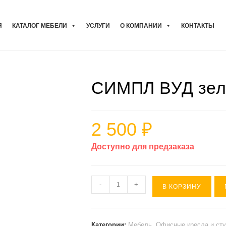
Я
КАТАЛОГ МЕБЕЛИ
УСЛУГИ
О КОМПАНИИ
КОНТАКТЫ
СИМПЛ ВУД зеле
2 500
₽
Доступно для предзаказа
Количество
-
+
В КОРЗИНУ
товара
СИМПЛ
ВУД
Категории:
Мебель
,
Офисные кресла и ст