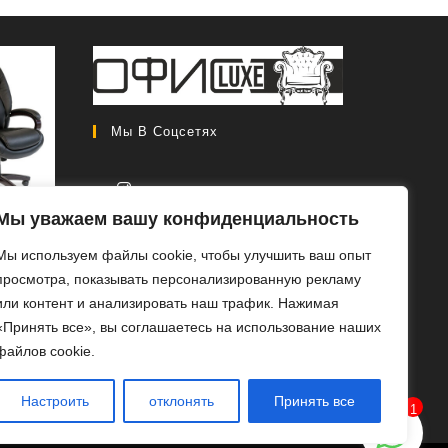
Мы В Соцсетях
Мы уважаем вашу конфиденциальность
CH 408
Откроется
Мы используем файлы cookie, чтобы улучшить ваш опыт
в
Первоначальная
0
₽
46
просмотра, показывать персонализированную рекламу
новой
цена
Текущая
0
₽
или контент и анализировать наш трафик. Нажимая
вкладке
составляла
цена:
«Принять все», вы соглашаетесь на использование наших
РОБ
56
46
файлов cookie.
ЕЕ
000 ₽.
000 ₽.
Настроить
отклонять
Принять все
1