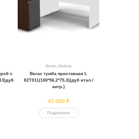
Вегас
,
Мебель
ероб с
Вегас тумба приставная L
13)дуб
82T011(100*56,2*75,3)(дуб итал./
антр.)
47 000
₽
Подробнее