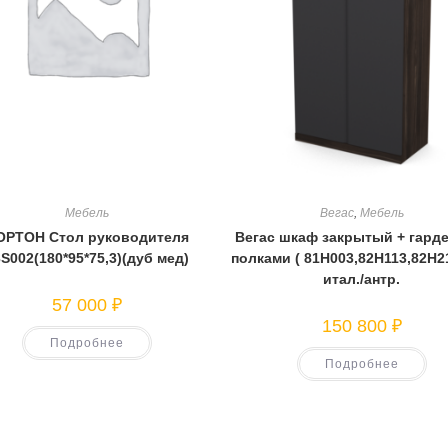
Мебель
Вегас
,
Мебель
ОРТОН Стол руководителя
Вегас шкаф закрытый + гард
S002(180*95*75,3)(дуб мед)
полками ( 81Н003,82Н113,82Н2
итал./антр.
57 000
₽
150 800
₽
Подробнее
Подробнее