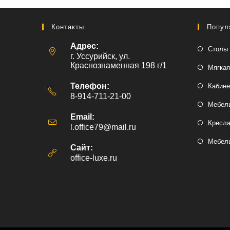
Контакты
Попул
Адрес:
Столы 
г. Уссурийск, ул.
Краснознаменная 198 г/1
Мягкая
Телефон:
Кабине
8-914-711-21-00
Мебель
Email:
Кресл
l.office79@mail.ru
Откроется
в
Мебель
вашем
Сайт:
приложении
office-luxe.ru