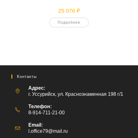
25 076
₽
Подробнее
Контакты
Адрес:
г. Уссурийск, ул. Краснознаменная 198 г/1
Телефон:
8-914-711-21-00
Email:
l.office79@mail.ru
Откроется
в