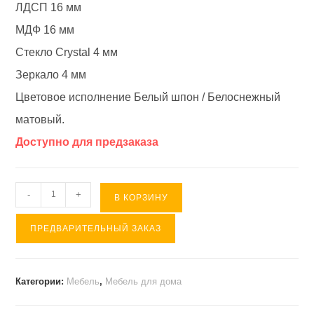
ЛДСП 16 мм
МДФ 16 мм
Стекло Crystal 4 мм
Зеркало 4 мм
Цветовое исполнение Белый шпон / Белоснежный
матовый.
Доступно для предзаказа
Количество
-
+
В КОРЗИНУ
товара
ПРЕДВАРИТЕЛЬНЫЙ ЗАКАЗ
Шкаф
трехдверный
с
Категории:
Мебель
,
Мебель для дома
зеркалом
и