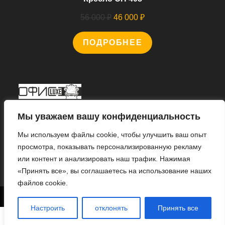
Первоначальная
Текущая
56 000
₽
46 000
₽
цена
цена:
ПОДРОБНЕЕ
составляла
46
56
000 ₽.
000 ₽.
Мы В Соцсетях
Мы уважаем вашу конфиденциальность
Мы используем файлы cookie, чтобы улучшить ваш опыт
просмотра, показывать персонализированную рекламу
или контент и анализировать наш трафик. Нажимая
Откроется
«Принять все», вы соглашаетесь на использование наших
в
файлов cookie.
новой
1
© 2022 «ИНТЕРНЕТ МАГАЗИН «ОФИС ЛЮКС».
вкладке
Настроить
отклонять
Принять все