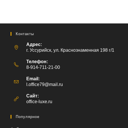
Контакты
Адрес:
г. Уссурийск, ул. Краснознаменная 198 г/1
Телефон:
8-914-711-21-00
Email:
l.office79@mail.ru
Откроется
в
вашем
Сайт:
приложении
office-luxe.ru
Популярное