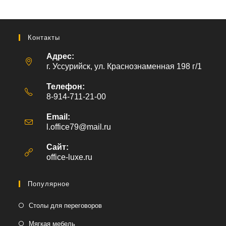
Контакты
Адрес:
г. Уссурийск, ул. Краснознаменная 198 г/1
Телефон:
8-914-711-21-00
Email:
l.office79@mail.ru
Откроется
в
вашем
Сайт:
приложении
office-luxe.ru
Популярное
Столы для переговоров
Мягкая мебель