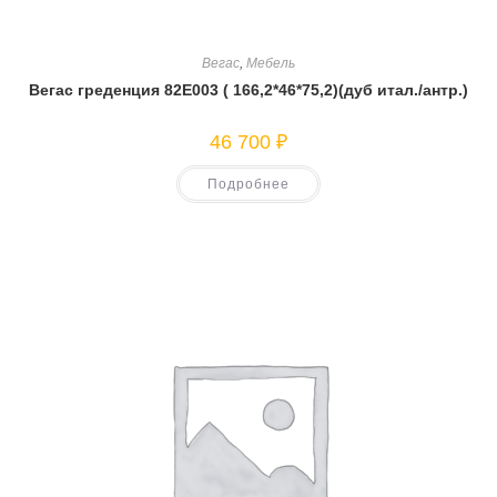
Вегас
,
Мебель
Вегас греденция 82Е003 ( 166,2*46*75,2)(дуб итал./антр.)
46 700
₽
Подробнее