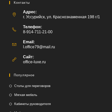
Контакты
Адрес:
г. Уссурийск, ул. Краснознаменная 198 г/1
Телефон:
8-914-711-21-00
Email:
l.office79@mail.ru
Откроется
в
вашем
Сайт:
приложении
office-luxe.ru
Популярное
Столы для переговоров
Мягкая мебель
Кабинеты руководителя